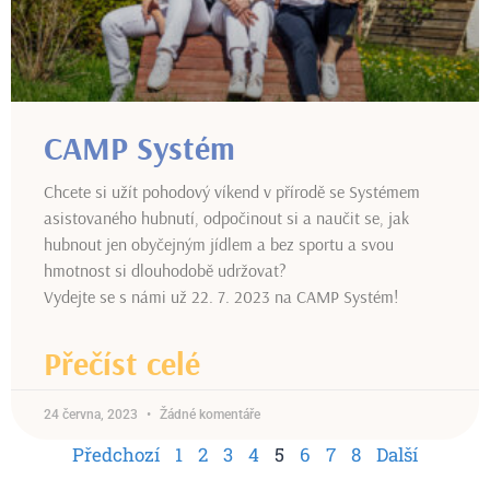
CAMP Systém
Chcete si užít pohodový víkend v přírodě se Systémem
asistovaného hubnutí, odpočinout si a naučit se, jak
hubnout jen obyčejným jídlem a bez sportu a svou
hmotnost si dlouhodobě udržovat?
Vydejte se s námi už 22. 7. 2023 na CAMP Systém!
Přečíst celé
24 června, 2023
Žádné komentáře
Předchozí
1
2
3
4
5
6
7
8
Další