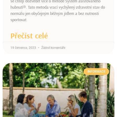
se chtějí dozvědět více o metodě Systém asistovaného
hubnutí®. Tato metoda vrací vychýlený zdravotní stav do
normálu jen obyčejným běžným jídlem a bez nutnosti
sportovat.
Přečíst celé
19 července, 2023
Žádné komentáře
INFORMACE