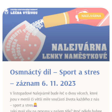
NALEJVÁRNA
Osmnáctý díl – Sport a stres
– záznam 6. 11. 2023
V listopadové Nalejvárně bude řeč o dvou věcech, které
jsou v menší či větší míře součástí života každého z nás
– sport a stres
Jaký mají vliv na procesy v našem těle? Proč někdo hubne