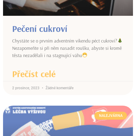
Pečení cukroví
Chystáte se o prvním adventním víkendu péct cukroví?
Nezapomeňte si při něm nasadit roušku, abyste si kromě
těsta nezadělali i na stagnující váhu
Přečíst celé
2 prosince, 2023
Žádné komentáře
NALEJVÁRNA