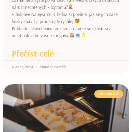
nárůst nechtěných kilogramů?
V lednové Nalejvárně 8. ledna si povíme, jak se jich zase
hezky zbavit a proč to jde rychleji
Přihlaste se uvedeném odkazu a naučte se užívat si a
umět pak váhu zase zkorigovat
Přečíst celé
4 ledna, 2024
Žádné komentáře
INFORMACE