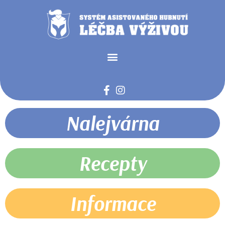
Nalejvárna
Recepty
Informace