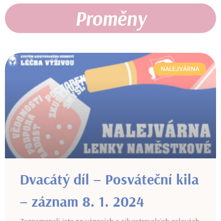
Proměny
NALEJVÁRNA
Dvacátý díl – Posváteční kila
– záznam 8. 1. 2024
Zaznamenali jste po vánocích a silvestrovských oslavách